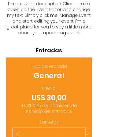
I’m an event description. Click here to
open up the Event Editor and change
my text. Simply click me, Manage Event
and start editing your event. I’m a
great place for you to say a little more
about your upcoming event.
Entradas
Tipo de entrada
General
Precio
US$ 30,00
+US$ 0,75 de comisión de
servicio de entradas
Cantidad