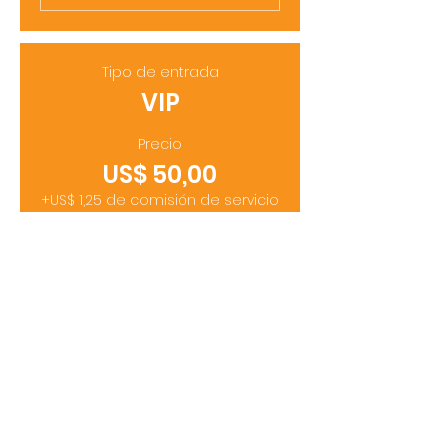
Tipo de entrada
VIP
Precio
US$ 50,00
+US$ 1,25 de comisión de servicio
de entradas
Cantidad
Total
US$ 0,00
Confirmar pedido